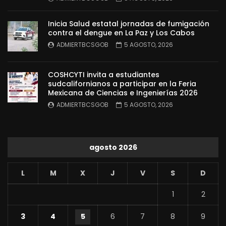
Inicia Salud estatal jornadas de fumigación
contra el dengue en La Paz y Los Cabos
ADMIERTBCSGOB
5 AGOSTO, 2026
COSHCYTI invita a estudiantes
sudcalifornianos a participar en la Feria
Mexicana de Ciencias e Ingenierías 2026
ADMIERTBCSGOB
5 AGOSTO, 2026
agosto 2026
L
M
X
J
V
S
D
1
2
3
4
5
6
7
8
9