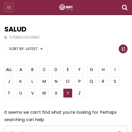
SALUD
0 PÚBLICACIONES
SORT BY:
LATEST
ALL
A
B
C
D
E
F
G
H
I
J
K
L
M
N
O
P
Q
R
S
T
U
V
W
X
Y
Z
It seems we can’t find what you’re looking for. Perhaps
searching can help.