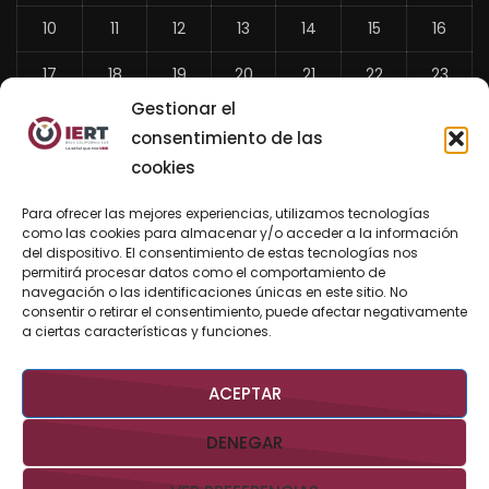
10
11
12
13
14
15
16
17
18
19
20
21
22
23
Gestionar el
24
25
26
27
28
29
30
consentimiento de las
31
cookies
«
Para ofrecer las mejores experiencias, utilizamos tecnologías
Jul
como las cookies para almacenar y/o acceder a la información
del dispositivo. El consentimiento de estas tecnologías nos
permitirá procesar datos como el comportamiento de
navegación o las identificaciones únicas en este sitio. No
consentir o retirar el consentimiento, puede afectar negativamente
BUSCAR AHORA
a ciertas características y funciones.
ACEPTAR
DENEGAR