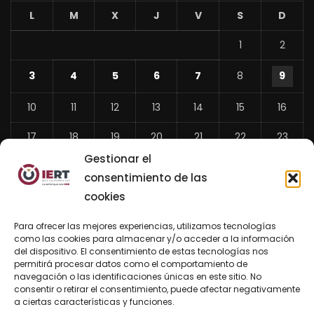
L
M
X
J
V
S
D
1
2
3
4
5
6
7
8
9
10
11
12
13
14
15
16
17
18
19
20
21
22
23
Gestionar el
24
25
26
27
28
29
30
consentimiento de las
31
cookies
«
Para ofrecer las mejores experiencias, utilizamos tecnologías
Jul
como las cookies para almacenar y/o acceder a la información
del dispositivo. El consentimiento de estas tecnologías nos
permitirá procesar datos como el comportamiento de
navegación o las identificaciones únicas en este sitio. No
consentir o retirar el consentimiento, puede afectar negativamente
BUSCAR AHORA
a ciertas características y funciones.