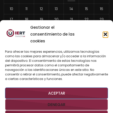
10
11
12
13
14
15
16
17
18
19
20
21
22
23
Gestionar el
24
25
26
27
28
29
30
consentimiento de las
31
cookies
«
Para ofrecer las mejores experiencias, utilizamos tecnologías
Jul
como las cookies para almacenar y/o acceder a la información
del dispositivo. El consentimiento de estas tecnologías nos
permitirá procesar datos como el comportamiento de
navegación o las identificaciones únicas en este sitio. No
consentir o retirar el consentimiento, puede afectar negativamente
BUSCAR AHORA
a ciertas características y funciones.
ACEPTAR
DENEGAR