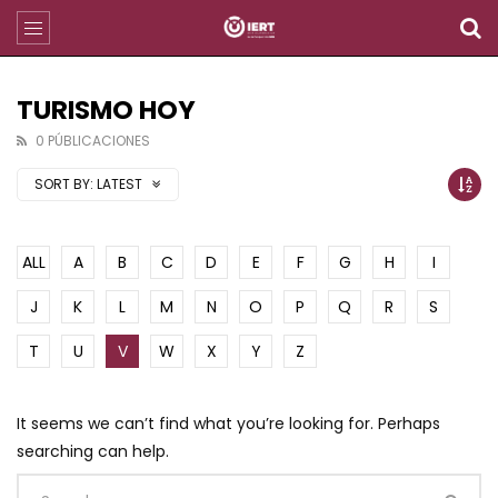
TURISMO HOY
0 PÚBLICACIONES
SORT BY:
LATEST
ALL
A
B
C
D
E
F
G
H
I
J
K
L
M
N
O
P
Q
R
S
T
U
V
W
X
Y
Z
It seems we can’t find what you’re looking for. Perhaps
searching can help.