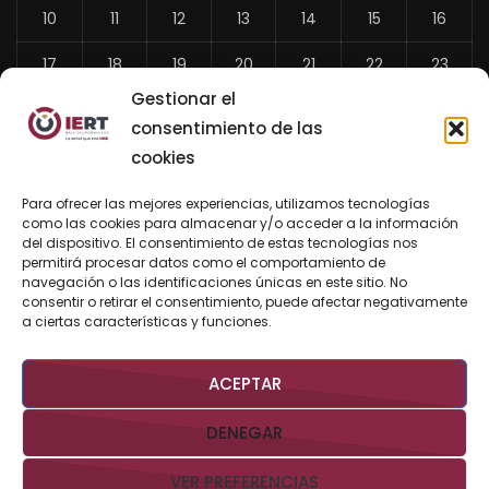
10
11
12
13
14
15
16
17
18
19
20
21
22
23
Gestionar el
24
25
26
27
28
29
30
consentimiento de las
31
cookies
«
Para ofrecer las mejores experiencias, utilizamos tecnologías
Jul
como las cookies para almacenar y/o acceder a la información
del dispositivo. El consentimiento de estas tecnologías nos
permitirá procesar datos como el comportamiento de
navegación o las identificaciones únicas en este sitio. No
consentir o retirar el consentimiento, puede afectar negativamente
BUSCAR AHORA
a ciertas características y funciones.
ACEPTAR
DENEGAR
VER PREFERENCIAS