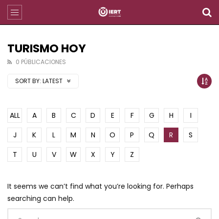
TURISMO HOY
0 PÚBLICACIONES
SORT BY:
LATEST
ALL
A
B
C
D
E
F
G
H
I
J
K
L
M
N
O
P
Q
R
S
T
U
V
W
X
Y
Z
It seems we can’t find what you’re looking for. Perhaps
searching can help.