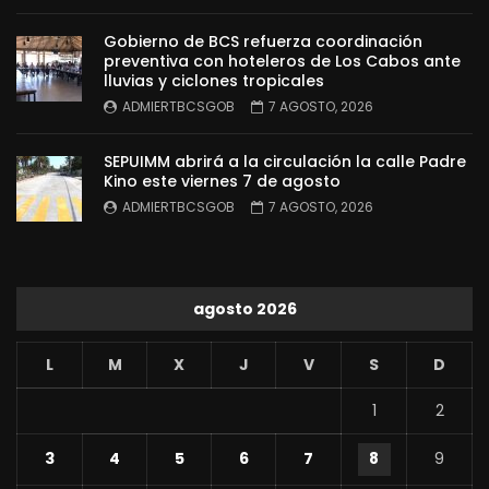
Gobierno de BCS refuerza coordinación
preventiva con hoteleros de Los Cabos ante
lluvias y ciclones tropicales
ADMIERTBCSGOB
7 AGOSTO, 2026
SEPUIMM abrirá a la circulación la calle Padre
Kino este viernes 7 de agosto
ADMIERTBCSGOB
7 AGOSTO, 2026
agosto 2026
L
M
X
J
V
S
D
1
2
3
4
5
6
7
8
9