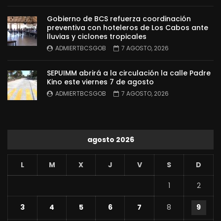
Gobierno de BCS refuerza coordinación
preventiva con hoteleros de Los Cabos ante
lluvias y ciclones tropicales
ADMIERTBCSGOB
7 AGOSTO, 2026
SEPUIMM abrirá a la circulación la calle Padre
Kino este viernes 7 de agosto
ADMIERTBCSGOB
7 AGOSTO, 2026
agosto 2026
L
M
X
J
V
S
D
1
2
3
4
5
6
7
8
9