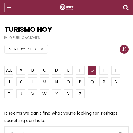
TURISMO HOY
0 PÚBLICACIONES
SORT BY:
LATEST
ALL
A
B
C
D
E
F
G
H
I
J
K
L
M
N
O
P
Q
R
S
T
U
V
W
X
Y
Z
It seems we can’t find what you’re looking for. Perhaps
searching can help.