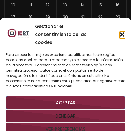
10
11
12
13
14
15
16
17
18
19
20
21
22
23
Gestionar el
24
25
26
27
28
29
30
consentimiento de las
31
cookies
«
Para ofrecer las mejores experiencias, utilizamos tecnologías
Jul
como las cookies para almacenar y/o acceder a la información
del dispositivo. El consentimiento de estas tecnologías nos
permitirá procesar datos como el comportamiento de
navegación o las identificaciones únicas en este sitio. No
consentir o retirar el consentimiento, puede afectar negativamente
BUSCAR AHORA
a ciertas características y funciones.
ACEPTAR
DENEGAR
VER PREFERENCIAS