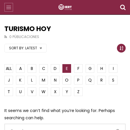
TURISMO HOY
0 PÚBLICACIONES
SORT BY:
LATEST
ALL
A
B
C
D
E
F
G
H
I
J
K
L
M
N
O
P
Q
R
S
T
U
V
W
X
Y
Z
It seems we can’t find what you’re looking for. Perhaps
searching can help.