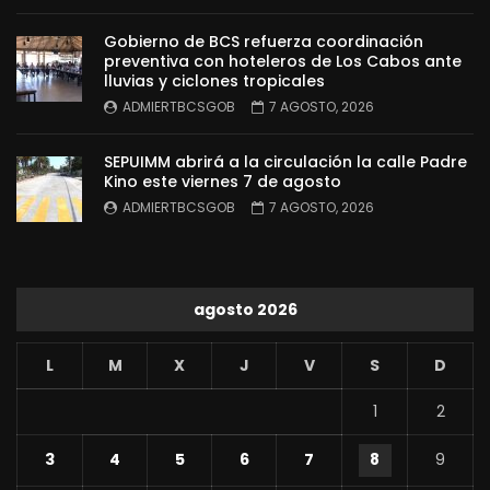
Gobierno de BCS refuerza coordinación
preventiva con hoteleros de Los Cabos ante
lluvias y ciclones tropicales
ADMIERTBCSGOB
7 AGOSTO, 2026
SEPUIMM abrirá a la circulación la calle Padre
Kino este viernes 7 de agosto
ADMIERTBCSGOB
7 AGOSTO, 2026
agosto 2026
L
M
X
J
V
S
D
1
2
3
4
5
6
7
8
9