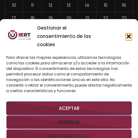
10
11
12
13
14
15
16
17
18
19
20
21
22
23
Gestionar el
24
25
26
27
28
29
30
consentimiento de las
31
cookies
«
Para ofrecer las mejores experiencias, utilizamos tecnologías
Jul
como las cookies para almacenar y/o acceder a la información
del dispositivo. El consentimiento de estas tecnologías nos
permitirá procesar datos como el comportamiento de
navegación o las identificaciones únicas en este sitio. No
consentir o retirar el consentimiento, puede afectar negativamente
BUSCAR AHORA
a ciertas características y funciones.
ACEPTAR
DENEGAR
VER PREFERENCIAS