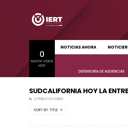
SUDCALIFORNIA HOY EDICIÓN MATUTINA
S
NOTICIAS AHORA
NOTICIE
0
01:22:58
01:24:
NUEVOS VÍDEOS
SUDCALIFORNIA HOY EDICIÓN MATUTINA
S
HOY
Sudcalifornia Hoy edición matutina
Sudcal
DEFENSORÍA DE AUDIENCIAS
con Joel Trujillo González – 04 de
con Jo
agosto 2026.
julio 2
SUDCALIFORNIA HOY LA ENTR
0 PÚBLICACIONES
SORT BY:
TITLE
01:22:58
01:24:
Sudcalifornia Hoy edición matutina
Sudcal