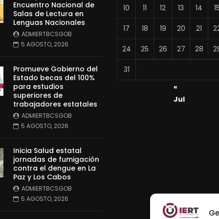
Encuentro Nacional de
10
11
12
13
14
1
Salas de Lectura en
Lenguas Nacionales
17
18
19
20
21
2
ADMIERTBCSGOB
5 AGOSTO, 2026
24
25
26
27
28
2
Promueve Gobierno del
31
Estado becas del 100%
para estudios
«
superiores de
Jul
trabajadores estatales
ADMIERTBCSGOB
5 AGOSTO, 2026
Inicia Salud estatal
jornadas de fumigación
contra el dengue en La
Paz y Los Cabos
ADMIERTBCSGOB
5 AGOSTO, 2026
Ge