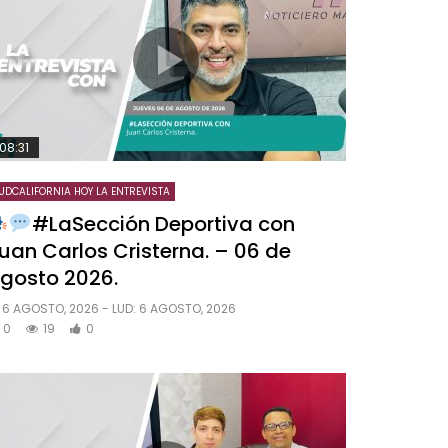
08:31
UDCALIFORNIA HOY LA ENTREVISTA
#LaSección Deportiva con
uan Carlos Cristerna. – 06 de
gosto 2026.
6 AGOSTO, 2026
- LUD:
6 AGOSTO, 2026
0
19
0