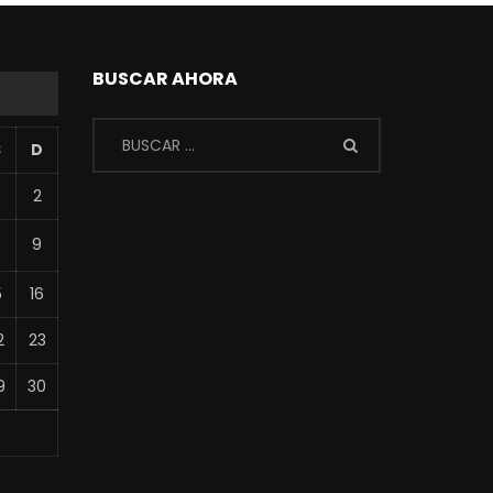
BUSCAR AHORA
S
D
2
8
9
5
16
2
23
9
30