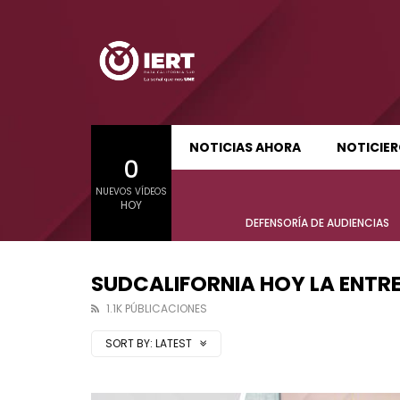
SUDCALIFORNIA HOY EDICIÓN MATUTINA
S
NOTICIAS AHORA
NOTICIE
0
01:21:47
01:24:
NUEVOS VÍDEOS
SUDCALIFORNIA HOY EDICIÓN MATUTINA
S
HOY
Sudcalifornia Hoy edición matutina
Sudcal
DEFENSORÍA DE AUDIENCIAS
con Joel Trujillo González – 06 de
con Jo
agosto 2026.
agost
SUDCALIFORNIA HOY LA ENTR
1.1K PÚBLICACIONES
SORT BY:
LATEST
01:21:47
01:24:
Sudcalifornia Hoy edición matutina
Sudcal