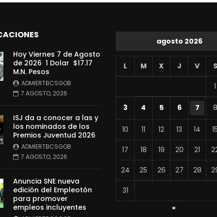
CACIONES
agosto 2026
Hoy Viernes 7 de Agosto
de 2026 1 Dolar $17.17
L
M
X
J
V
M.N. Pesos
ADMIERTBCSGOB
1
7 AGOSTO, 2026
3
4
5
6
7
ISJ da a conocer a las y
los nominados de los
10
11
12
13
14
1
Premios Juventud 2026
ADMIERTBCSGOB
17
18
19
20
21
2
7 AGOSTO, 2026
24
25
26
27
28
2
Anuncia SNE nueva
edición del Empleotón
31
para promover
empleos incluyentes
«