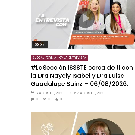
08:37
SUDCALIFORNIA HOY LA ENTREVISTA
#LaSección ISSSTE cerca de ti con
la Dra Nayely Isabel y Dra Luisa
Guadalupe Sainz – 06/08/2026.
6 AGOSTO, 2026
- LUD:
7 AGOSTO, 2026
0
11
0