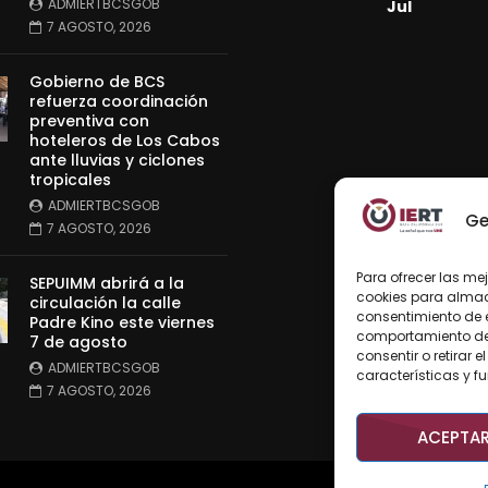
ADMIERTBCSGOB
Jul
7 AGOSTO, 2026
Gobierno de BCS
refuerza coordinación
preventiva con
hoteleros de Los Cabos
ante lluvias y ciclones
tropicales
ADMIERTBCSGOB
Ge
7 AGOSTO, 2026
Para ofrecer las me
SEPUIMM abrirá a la
cookies para almace
circulación la calle
consentimiento de 
Padre Kino este viernes
comportamiento de n
7 de agosto
consentir o retirar
ADMIERTBCSGOB
características y f
7 AGOSTO, 2026
ACEPTA