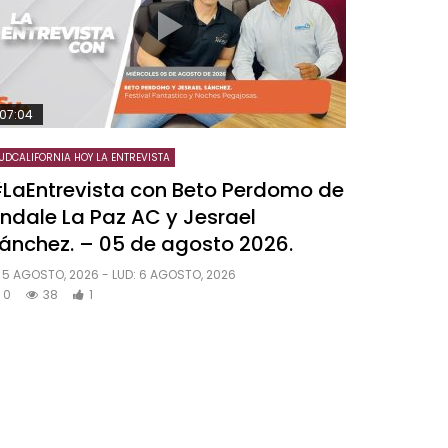
07:04
UDCALIFORNIA HOY LA ENTREVISTA
LaEntrevista con Beto Perdomo de
ndale La Paz AC y Jesrael
ánchez. – 05 de agosto 2026.
5 AGOSTO, 2026
- LUD:
6 AGOSTO, 2026
0
38
1