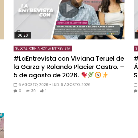
06:20
SUDCALIFORNIA HOY LA ENTREVISTA
S
#LaEntrevista con Viviana Teruel de
#
la Garza y Rolando Placier Castro. –
Á
5 de agosto de 2026.
S
6 AGOSTO, 2026
- LUD:
6 AGOSTO, 2026
0
39
1