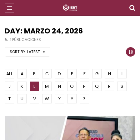
DAY: MARZO 24, 2026
1 PÚBLICACIONES
SORT BY:
LATEST
ALL
A
B
C
D
E
F
G
H
I
J
K
L
M
N
O
P
Q
R
S
T
U
V
W
X
Y
Z