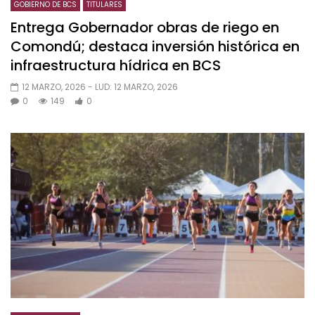
GOBIERNO DE BCS
TITULARES
Entrega Gobernador obras de riego en
Comondú; destaca inversión histórica en
infraestructura hídrica en BCS
12 MARZO, 2026
- LUD:
12 MARZO, 2026
0
149
0