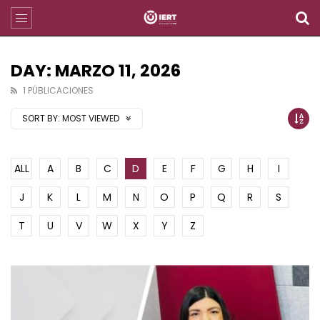
DAY: MARZO 11, 2026
1 PÚBLICACIONES
SORT BY:
MOST VIEWED
ALL
A
B
C
D
E
F
G
H
I
J
K
L
M
N
O
P
Q
R
S
T
U
V
W
X
Y
Z