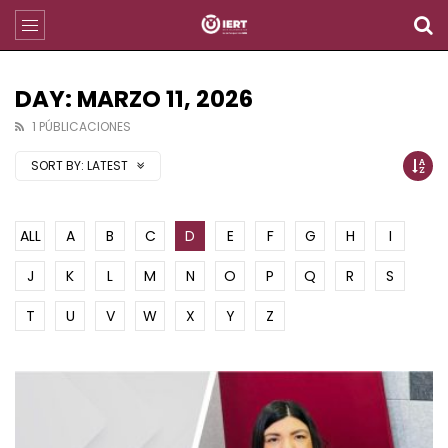
DAY: MARZO 11, 2026
1 PÚBLICACIONES
SORT BY:
LATEST
ALL
A
B
C
D
E
F
G
H
I
J
K
L
M
N
O
P
Q
R
S
T
U
V
W
X
Y
Z