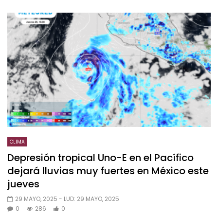
CLIMA
Depresión tropical Uno-E en el Pacífico
dejará lluvias muy fuertes en México este
jueves
29 MAYO, 2025
- LUD:
29 MAYO, 2025
0
286
0