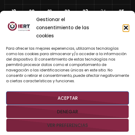
19
20
21
22
23
24
25
Gestionar el
26
27
28
29
30
31
consentimiento de las
cookies
«
Abr
Para ofrecer las mejores experiencias, utilizamos tecnologías
Jun
como las cookies para almacenar y/o acceder a la información
del dispositivo. El consentimiento de estas tecnologías nos
»
permitirá procesar datos como el comportamiento de
navegación o las identificaciones únicas en este sitio. No
consentir o retirar el consentimiento, puede afectar negativamente
BUSCAR AHORA
a ciertas características y funciones.
ACEPTAR
DENEGAR
VER PREFERENCIAS
Derechos Reservados @IERTBCS 2026 Gobierno de BCS
Aviso