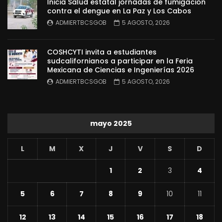
Inicia Salud estatal jornadas de fumigación
contra el dengue en La Paz y Los Cabos
ADMIERTBCSGOB
5 AGOSTO, 2026
COSHCYTI invita a estudiantes
sudcalifornianos a participar en la Feria
Mexicana de Ciencias e Ingenierías 2026
ADMIERTBCSGOB
5 AGOSTO, 2026
mayo 2025
L
M
X
J
V
S
D
1
2
3
4
5
6
7
8
9
10
11
12
13
14
15
16
17
18