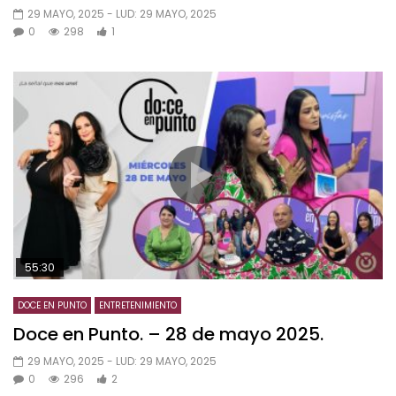
29 MAYO, 2025
- LUD:
29 MAYO, 2025
0
298
1
55:30
DOCE EN PUNTO
ENTRETENIMIENTO
Doce en Punto. – 28 de mayo 2025.
29 MAYO, 2025
- LUD:
29 MAYO, 2025
0
296
2