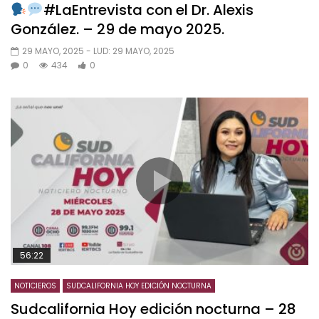
#LaEntrevista con el Dr. Alexis
González. – 29 de mayo 2025.
29 MAYO, 2025
- LUD:
29 MAYO, 2025
0
434
0
56:22
NOTICIEROS
SUDCALIFORNIA HOY EDICIÓN NOCTURNA
Sudcalifornia Hoy edición nocturna – 28