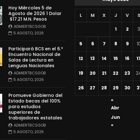
Hoy Miércoles 5 de
Agosto de 2026 1 Dolar
L
M
X
J
V
$17.21 M.N. Pesos
ADMIERTBCSGOB
1
2
3
5 AGOSTO, 2026
5
6
7
8
9
1
Participará BCS en el 6.º
Encuentro Nacional de
12
13
14
15
16
1
Salas de Lectura en
Lenguas Nacionales
19
20
21
22
23
2
ADMIERTBCSGOB
5 AGOSTO, 2026
26
27
28
29
30
3
Promueve Gobierno del
«
Estado becas del 100%
para estudios
Abr
superiores de
Jun
trabajadores estatales
»
ADMIERTBCSGOB
5 AGOSTO, 2026