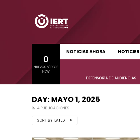
SUDCALIFORNIA HOY EDICIÓN MATUTINA
S
NOTICIAS AHORA
NOTICIE
0
01:22:58
01:24:
NUEVOS VÍDEOS
SUDCALIFORNIA HOY EDICIÓN MATUTINA
S
HOY
Sudcalifornia Hoy edición matutina
Sudcal
DEFENSORÍA DE AUDIENCIAS
con Joel Trujillo González – 04 de
con Jo
agosto 2026.
julio 2
DAY: MAYO 1, 2025
4 PÚBLICACIONES
SORT BY:
LATEST
01:22:58
01:24:
Sudcalifornia Hoy edición matutina
Sudcal