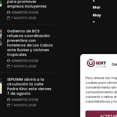
«
para promover
empleos incluyentes
Mar
ADMIERTBCSGOB
May
7 AGOSTO, 2026
»
Gobierno de BCS
refuerza coordinación
preventiva con
hoteleros de Los Cabos
ante lluvias y ciclones
tropicales
ADMIERTBCSGOB
Ge
7 AGOSTO, 2026
Para ofrecer las me
SEPUIMM abrirá a la
cookies para almace
circulación la calle
consentimiento de 
Padre Kino este viernes
comportamiento de n
7 de agosto
consentir o retirar
ADMIERTBCSGOB
características y f
7 AGOSTO, 2026
ACEPTA