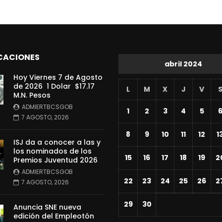
CACIONES
abril 2024
Hoy Viernes 7 de Agosto
de 2026 1 Dolar $17.17
L
M
X
J
V
M.N. Pesos
ADMIERTBCSGOB
1
2
3
4
5
7 AGOSTO, 2026
8
9
10
11
12
1
ISJ da a conocer a las y
los nominados de los
15
16
17
18
19
2
Premios Juventud 2026
ADMIERTBCSGOB
22
23
24
25
26
2
7 AGOSTO, 2026
29
30
Anuncia SNE nueva
edición del Empleotón