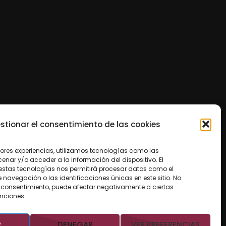
stionar el consentimiento de las cookies
jores experiencias, utilizamos tecnologías como las
nar y/o acceder a la información del dispositivo. El
estas tecnologías nos permitirá procesar datos como el
avegación o las identificaciones únicas en este sitio. No
 el consentimiento, puede afectar negativamente a ciertas
unciones.
R
DENEGAR
VER PREFERENCIAS