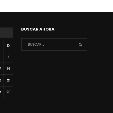
BUSCAR AHORA
S
D
6
7
3
14
0
21
7
28