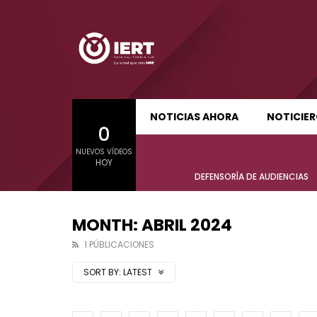
SUDCALIFORNIA HOY EDICIÓN MATUTINA
S
NOTICIAS AHORA
NOTICIE
0
01:21:47
01:24:
NUEVOS VÍDEOS
SUDCALIFORNIA HOY EDICIÓN MATUTINA
S
HOY
Sudcalifornia Hoy edición matutina
Sudcal
DEFENSORÍA DE AUDIENCIAS
con Joel Trujillo González – 06 de
con Jo
agosto 2026.
agost
MONTH: ABRIL 2024
1 PÚBLICACIONES
SORT BY:
LATEST
01:21:47
01:24:
Sudcalifornia Hoy edición matutina
Sudcal