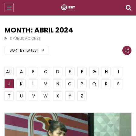
MONTH: ABRIL 2024
3 PÚBLICACIONES
SORT BY:
LATEST
ALL
A
B
C
D
E
F
G
H
I
J
K
L
M
N
O
P
Q
R
S
T
U
V
W
X
Y
Z