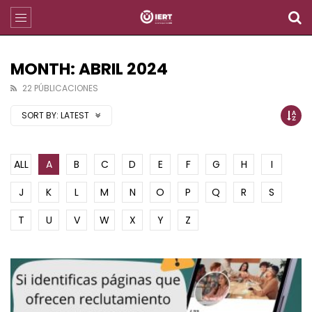
MONTH: ABRIL 2024
22 PÚBLICACIONES
SORT BY:
LATEST
ALL
A
B
C
D
E
F
G
H
I
J
K
L
M
N
O
P
Q
R
S
T
U
V
W
X
Y
Z