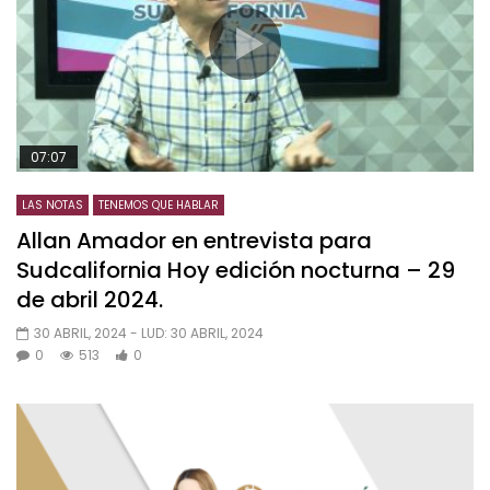
07:07
LAS NOTAS
TENEMOS QUE HABLAR
Allan Amador en entrevista para
Sudcalifornia Hoy edición nocturna – 29
de abril 2024.
30 ABRIL, 2024
- LUD:
30 ABRIL, 2024
0
513
0